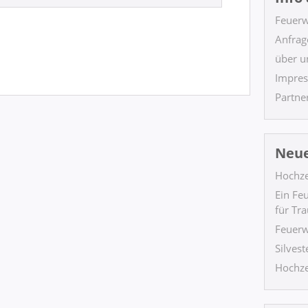
Feuer
Anfrag
über u
Impres
Partne
Neue
Hochze
Ein Fe
für Tr
Feuerw
Silves
Hochze