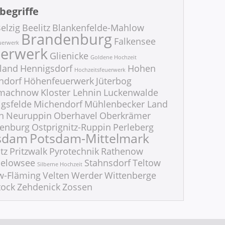
begriffe
elzig
Beelitz
Blankenfelde-Mahlow
Brandenburg
Falkensee
uerwerk
erwerk
Glienicke
Goldene Hochzeit
land
Hennigsdorf
Hohen
Hochzeitsfeuerwerk
ndorf
Höhenfeuerwerk
Jüterbog
nmachnow
Kloster Lehnin
Luckenwalde
gsfelde
Michendorf
Mühlenbecker Land
n
Neuruppin
Oberhavel
Oberkrämer
ienburg
Ostprignitz-Ruppin
Perleberg
sdam
Potsdam-Mittelmark
tz
Pritzwalk
Pyrotechnik
Rathenow
ielowsee
Stahnsdorf
Teltow
Silberne Hochzeit
w-Fläming
Velten
Werder
Wittenberge
tock
Zehdenick
Zossen