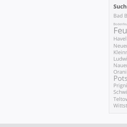
Such
Bad B
Bodenfe
Feu
Havel
Neue
Klei
Ludwi
Naue
Oran
Pot
Prigni
Schw
Telto
Witts